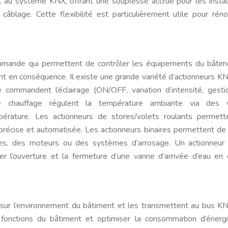
l au système KNX, offrant une souplesse accrue pour les instal
 câblage. Cette flexibilité est particulièrement utile pour rén
mande qui permettent de contrôler les équipements du bâtime
ent en conséquence. Il existe une grande variété d’actionneurs K
e commandent l’éclairage (ON/OFF, variation d’intensité, gest
 chauffage régulent la température ambiante via des 
érature. Les actionneurs de stores/volets roulants permett
récise et automatisée. Les actionneurs binaires permettent de 
s, des moteurs ou des systèmes d’arrosage. Un actionneur b
ler l’ouverture et la fermeture d’une vanne d’arrivée d’eau en
 sur l’environnement du bâtiment et les transmettent au bus K
 fonctions du bâtiment et optimiser la consommation d’énerg