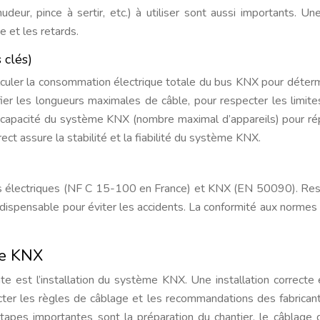
udeur, pince à sertir, etc.) à utiliser sont aussi importants. 
 et les retards.
 clés)
uler la consommation électrique totale du bus KNX pour déterm
rifier les longueurs maximales de câble, pour respecter les limite
la capacité du système KNX (nombre maximal d’appareils) pour r
t assure la stabilité et la fiabilité du système KNX.
mes électriques (NF C 15-100 en France) et KNX (EN 50090). Re
t indispensable pour éviter les accidents. La conformité aux normes
me KNX
nte est l’installation du système KNX. Une installation correcte 
specter les règles de câblage et les recommandations des fabrican
apes importantes sont la préparation du chantier, le câblage 