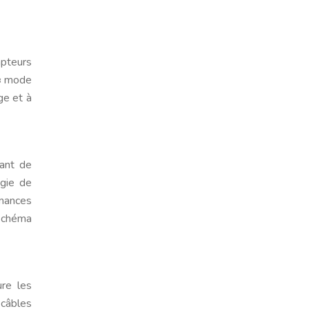
apteurs
 « mode
ge et à
ant de
ogie de
rmances
 schéma
ure les
 câbles