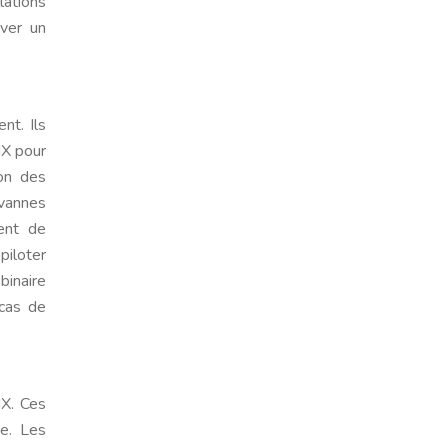
lations
over un
nt. Ils
NX pour
ion des
vannes
ent de
piloter
inaire
 cas de
NX. Ces
ie. Les