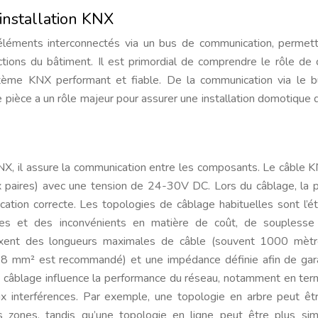
installation KNX
éments interconnectés via un bus de communication, permett
nctions du bâtiment. Il est primordial de comprendre le rôle de
stème KNX performant et fiable. De la communication via le 
e pièce a un rôle majeur pour assurer une installation domotique 
NX, il assure la communication entre les composants. Le câble 
 paires) avec une tension de 24-30V DC. Lors du câblage, la p
tion correcte. Les topologies de câblage habituelles sont l’éto
tages et des inconvénients en matière de coût, de souplesse
ixent des longueurs maximales de câble (souvent 1000 mètr
.8 mm² est recommandé) et une impédance définie afin de gara
 du câblage influence la performance du réseau, notamment en te
x interférences. Par exemple, une topologie en arbre peut êt
 zones, tandis qu’une topologie en ligne peut être plus si