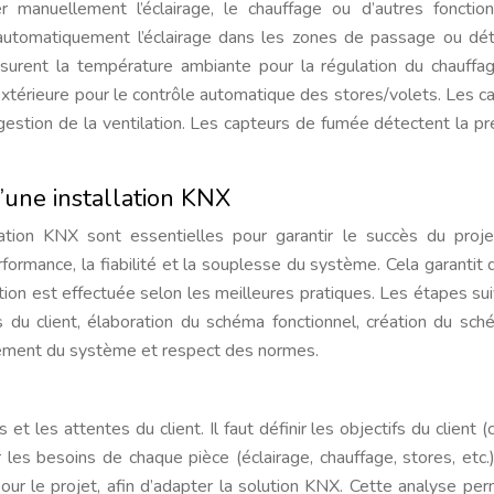
manuellement l’éclairage, le chauffage ou d’autres fonction
utomatiquement l’éclairage dans les zones de passage ou dé
urent la température ambiante pour la régulation du chauffa
extérieure pour le contrôle automatique des stores/volets. Les c
 gestion de la ventilation. Les capteurs de fumée détectent la p
d’une installation KNX
llation KNX sont essentielles pour garantir le succès du proj
formance, la fiabilité et la souplesse du système. Cela garantit 
llation est effectuée selon les meilleures pratiques. Les étapes su
 du client, élaboration du schéma fonctionnel, création du sc
nnement du système et respect des normes.
t les attentes du client. Il faut définir les objectifs du client (c
r les besoins de chaque pièce (éclairage, chauffage, stores, etc.).
our le projet, afin d’adapter la solution KNX. Cette analyse pe