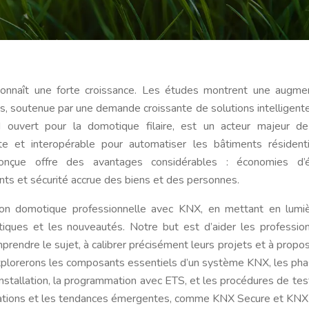
onnaît une forte croissance. Les études montrent une augme
 soutenue par une demande croissante de solutions intelligent
 ouvert pour la domotique filaire, est un acteur majeur de
te et interopérable pour automatiser les bâtiments résident
onçue offre des avantages considérables : économies d’é
ants et sécurité accrue des biens et des personnes.
tion domotique professionnelle avec KNX, en mettant en lumi
atiques et les nouveautés. Notre but est d’aider les professio
omprendre le sujet, à calibrer précisément leurs projets et à propo
xplorerons les composants essentiels d’un système KNX, les ph
’installation, la programmation avec ETS, et les procédures de tes
vations et les tendances émergentes, comme KNX Secure et KNX 