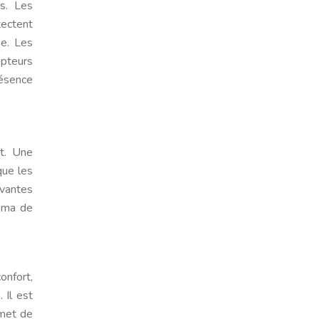
s. Les
tectent
ge. Les
apteurs
résence
et. Une
que les
ivantes
héma de
onfort,
 Il est
rmet de