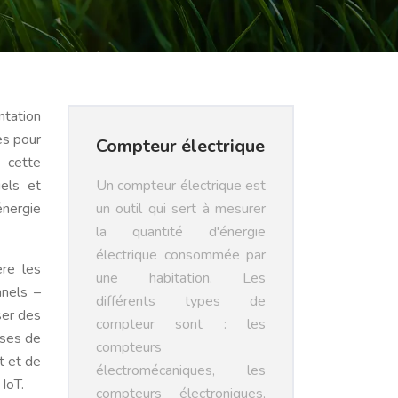
ntation
es pour
Compteur électrique
 cette
iels et
Un compteur électrique est
nergie
un outil qui sert à mesurer
la quantité d'énergie
électrique consommée par
ère les
une habitation. Les
nnels –
différents types de
ser des
compteur sont : les
ases de
compteurs
t et de
électromécaniques, les
IoT.
compteurs électroniques,