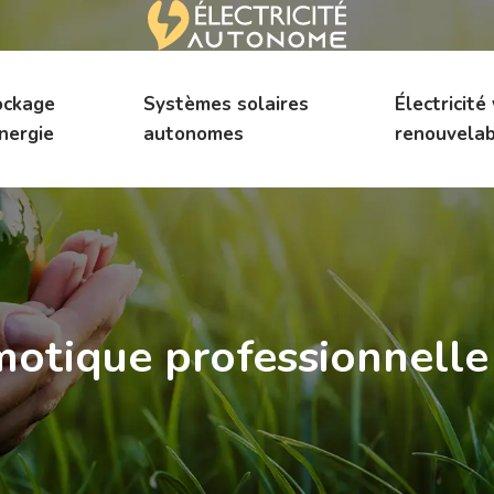
ockage
Systèmes solaires
Électricité
nergie
autonomes
renouvelab
motique professionnell