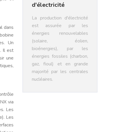
d'électricité
La production d'électricité
est assurée par les
al dans
énergies renouvelables
 bobine
(solaire, éolien,
les. Un
bioénergies), par les
 Il est
énergies fossiles (charbon,
sir une
gaz, fioul) et en grande
tiques,
majorité par les centrales
nucléaires.
ontrôle
KNX via
es. Les
e). Les
erfaces