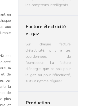
les compteurs intelligents.
ant un
 chaque
Facture électricité
bus aux
durable
et gaz
Sur chaque facture
d'électricité, il y a les
KNX est
coordonnées du
olarité
fournisseur. La facture
ile, la
d'énergie, que ce soit pour
 et de
le gaz ou pour l'électricité,
es par
suit un rythme régulier.
ntir la
rmes de
re plus
Production
mple et