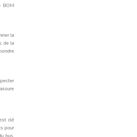
Une BOM
iner la
s de la
épondre
specter
 assure
est clé
ts pour
du bus,