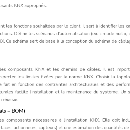
mposants KNX appropriés.
es fonctions souhaitées par le client. Il sert à identifier les c
ctions. Définir les scénarios d’automatisation (ex: « mode nuit »,
 KNX. Ce schéma sert de base à la conception du schéma de câbla
des composants KNX et les chemins de câbles. Il est import
specter les limites fixées par la norme KNX. Choisir la topol
se fait en fonction des contraintes architecturales et des perfo
turales facilite l’installation et la maintenance du système. Un
n réussie.
rials – BOM)
s composants nécessaires à l’installation KNX. Elle doit incl
rfaces, actionneurs, capteurs) et une estimation des quantités de