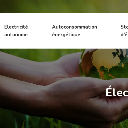
Électricité
Autoconsommation
St
autonome
énergétique
d’é
Élec