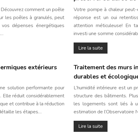
 ? Découvrez comment un poêle
Votre pompe à chaleur peut-e
ur les poêles à granulés, peut
réponse est un oui retentis
t vos dépenses énergétiques
attention méticuleuse! En t
s…
investi une somme considéra
Lire la suite
hermiques extérieurs
Traitement des murs in
durables et écologiqu
 une solution performante pour
L’humidité intérieure est un p
s. Elle réduit considérablement
structure des bâtiments. Pl
que et contribue à la réduction
les logements sont liés à u
détaille les étapes…
estimation de l’Observatoire 
Lire la suite