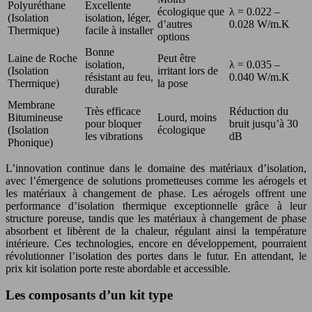
Polyuréthane
Excellente
écologique que
λ = 0.022 –
(Isolation
isolation, léger,
d’autres
0.028 W/m.K
Thermique)
facile à installer
options
Bonne
Laine de Roche
Peut être
isolation,
λ = 0.035 –
(Isolation
irritant lors de
résistant au feu,
0.040 W/m.K
Thermique)
la pose
durable
Membrane
Très efficace
Réduction du
Bitumineuse
Lourd, moins
pour bloquer
bruit jusqu’à 30
(Isolation
écologique
les vibrations
dB
Phonique)
L’innovation continue dans le domaine des matériaux d’isolation,
avec l’émergence de solutions prometteuses comme les aérogels et
les matériaux à changement de phase. Les aérogels offrent une
performance d’isolation thermique exceptionnelle grâce à leur
structure poreuse, tandis que les matériaux à changement de phase
absorbent et libèrent de la chaleur, régulant ainsi la température
intérieure. Ces technologies, encore en développement, pourraient
révolutionner l’isolation des portes dans le futur. En attendant, le
prix kit isolation porte reste abordable et accessible.
Les composants d’un kit type