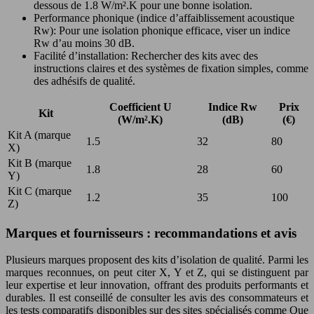
dessous de 1.8 W/m².K pour une bonne isolation.
Performance phonique (indice d’affaiblissement acoustique
Rw): Pour une isolation phonique efficace, viser un indice
Rw d’au moins 30 dB.
Facilité d’installation: Rechercher des kits avec des
instructions claires et des systèmes de fixation simples, comme
des adhésifs de qualité.
Coefficient U
Indice Rw
Prix
Kit
(W/m².K)
(dB)
(€)
Kit A (marque
1.5
32
80
X)
Kit B (marque
1.8
28
60
Y)
Kit C (marque
1.2
35
100
Z)
Marques et fournisseurs : recommandations et avis
Plusieurs marques proposent des kits d’isolation de qualité. Parmi les
marques reconnues, on peut citer X, Y et Z, qui se distinguent par
leur expertise et leur innovation, offrant des produits performants et
durables. Il est conseillé de consulter les avis des consommateurs et
les tests comparatifs disponibles sur des sites spécialisés comme Que